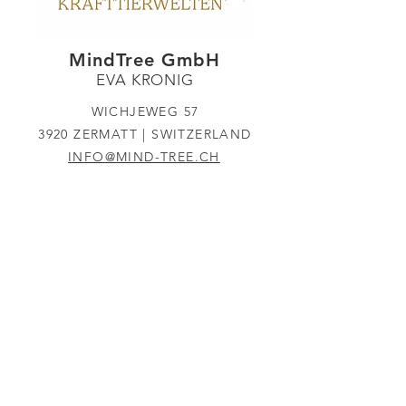
MindTree GmbH
EVA KRONIG
WICHJEWEG 57
3920 ZERMATT | SWITZERLAND
INFO@MIND-TREE.CH
SHOP
DATENSCHUTZ
© CREATED BY
TU
CAYA DESIGN GmbH
IMPRESSUM
COOKIES