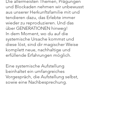
Die allermeisten Themen, Prägungen
und Blockaden nehmen wir unbewusst
aus unserer Herkunftsfamilie mit und
tendieren dazu, das Erlebte immer
wieder zu reproduzieren. Und das
über GENERATIONEN hinweg!
In dem Moment, wo du auf die
systemische Ursache kommst und
diese löst, sind dir magischer Weise
komplett neue, nachhaltige und
erfüllende Erfahrungen möglich.
Eine systemische Aufstellung
beinhaltet ein umfangreiches
Vorgespräch, die Aufstellung selbst,
sowie eine Nachbesprechung.
Bei einer Aufstellung profitiert
nicht nur der Aufsteller selbst, auch
die Darsteller der verschiedenen
Positionen nehmen tiefgreifende
Lösungen für sich mit nach Hause.